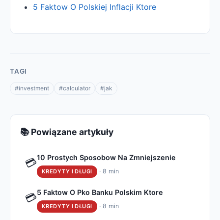
5 Faktow O Polskiej Inflacji Ktore
TAGI
#investment
#calculator
#jak
📚 Powiązane artykuły
10 Prostych Sposobow Na Zmniejszenie
💳
· 8 min
KREDYTY I DŁUGI
5 Faktow O Pko Banku Polskim Ktore
💳
· 8 min
KREDYTY I DŁUGI