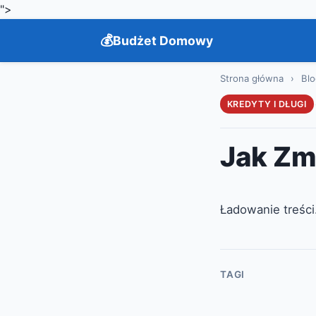
">
Budżet Domowy
Strona główna
›
Blo
KREDYTY I DŁUGI
Jak Zm
Ładowanie treśc
TAGI