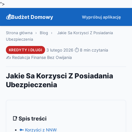
">
Budżet Domowy
Wypróbuj aplikację
Strona główna
›
Blog
›
Jakie Sa Korzysci Z Posiadania
Ubezpieczenia
·
3 lutego 2026
·
⏱ 8 min czytania
·
KREDYTY I DŁUGI
✍️ Redakcja Finanse Bez Owijania
Jakie Sa Korzysci Z Posiadania
Ubezpieczenia
📑 Spis treści
🔑 Korzyści z NNW: