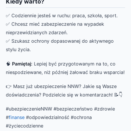
Kiedy warto?
✅ Codziennie jesteś w ruchu: praca, szkoła, sport.
✅ Chcesz mieć zabezpieczenie na wypadek
nieprzewidzianych zdarzeń.
✅ Szukasz ochrony dopasowanej do aktywnego
stylu życia.
🧠
Pamiętaj:
Lepiej być przygotowanym na to, co
niespodziewane, niż później żałować braku wsparcia!
👉 Masz już ubezpieczenie NNW? Jakie są Wasze
doświadczenia? Podzielcie się w komentarzach! 📝👇
#ubezpieczenieNNW #bezpieczeństwo #zdrowie
#
finanse
#odpowiedzialność #ochrona
#życiecodzienne