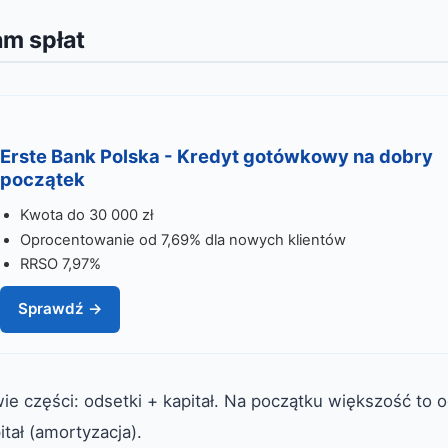
m spłat
Erste Bank Polska - Kredyt gotówkowy na dobry
początek
Kwota do 30 000 zł
Oprocentowanie od 7,69% dla nowych klientów
RRSO 7,97%
Sprawdź →
ie części: odsetki + kapitał. Na początku większość to o
tał (amortyzacja).