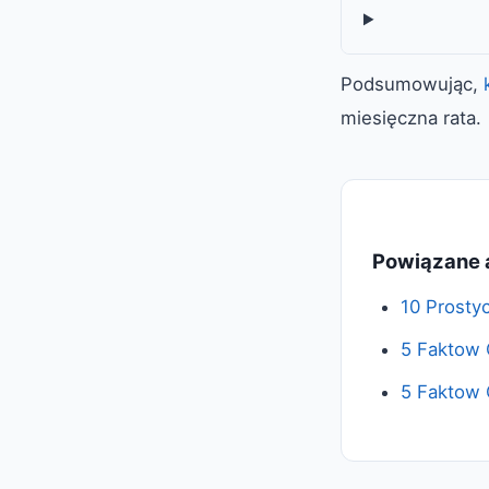
Podsumowując,
miesięczna rata.
Powiązane 
10 Prosty
5 Faktow 
5 Faktow O