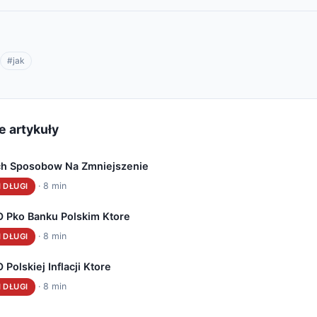
#jak
e artykuły
ch Sposobow Na Zmniejszenie
· 8 min
 DŁUGI
O Pko Banku Polskim Ktore
· 8 min
 DŁUGI
 Polskiej Inflacji Ktore
· 8 min
 DŁUGI