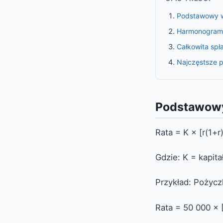
Podstawowy w
Harmonogram 
Całkowita spł
Najczęstsze p
Podstawowy
Rata = K × [r(1+r)
Gdzie: K = kapita
Przykład: Pożycz
Rata = 50 000 × [