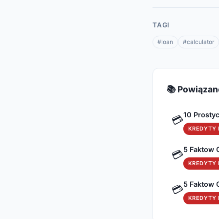
TAGI
#loan
#calculator
📚 Powiązan
10 Prosty
💳
KREDYTY I
5 Faktow 
💳
KREDYTY I
5 Faktow O
💳
KREDYTY I