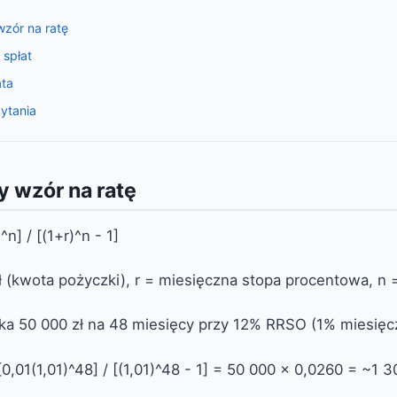
zór na ratę
spłat
ata
ytania
 wzór na ratę
^n] / [(1+r)^n - 1]
ł (kwota pożyczki), r = miesięczna stopa procentowa, n =
ka 50 000 zł na 48 miesięcy przy 12% RRSO (1% miesięcz
0,01(1,01)^48] / [(1,01)^48 - 1] = 50 000 × 0,0260 = ~1 3