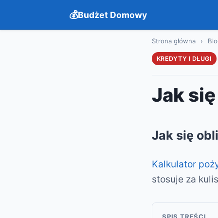
Budżet Domowy
Strona główna
›
Blo
KREDYTY I DŁUGI
Jak się
Jak się obl
Kalkulator poż
stosuje za kuli
SPIS TREŚCI