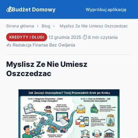
Budżet Domowy
Wypróbuj aplikację
Strona główna
›
Blog
›
Myslisz Ze Nie Umiesz Oszczedzac
·
12 grudnia 2025
·
⏱ 8 min czytania
·
KREDYTY I DŁUGI
✍️ Redakcja Finanse Bez Owijania
Myslisz Ze Nie Umiesz
Oszczedzac