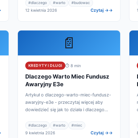
#dlaczego
#warto
#budowac
Czytaj →
12 kwietnia 2026
📄
KREDYTY I DŁUGI
⏱ 8 min
Dlaczego Warto Miec Fundusz
Awaryjny E3e
Artykuł o dlaczego-warto-miec-fundusz-
awaryjny-e3e - przeczytaj więcej aby
dowiedzieć się jak to działa i dlaczego
warto.
#dlaczego
#warto
#miec
Czytaj →
9 kwietnia 2026