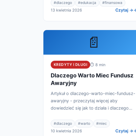
#dlaczego
#edukacja
#finansowa
Czytaj →
13 kwietnia 2026
📄
KREDYTY I DŁUGI
⏱ 8 min
Dlaczego Warto Miec Fundusz
Awaryjny
Artykuł o dlaczego-warto-miec-fundusz-
awaryjny - przeczytaj więcej aby
dowiedzieć się jak to działa i dlaczego
warto.
#dlaczego
#warto
#miec
Czytaj →
10 kwietnia 2026