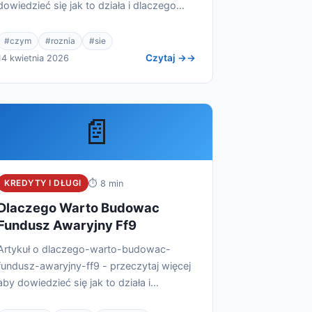
dowiedzieć się jak to działa i dlaczego
warto.
#czym
#roznia
#sie
Czytaj →
14 kwietnia 2026
📄
KREDYTY I DŁUGI
⏱ 8 min
Dlaczego Warto Budowac
Fundusz Awaryjny Ff9
Artykuł o dlaczego-warto-budowac-
fundusz-awaryjny-ff9 - przeczytaj więcej
aby dowiedzieć się jak to działa i
dlaczego warto.