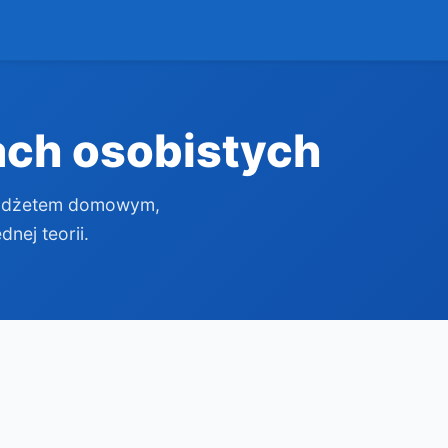
ach osobistych
budżetem domowym,
nej teorii.