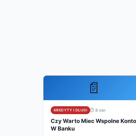
📄
KREDYTY I DŁUGI
⏱ 8 min
Czy Warto Miec Wspolne Kont
W Banku