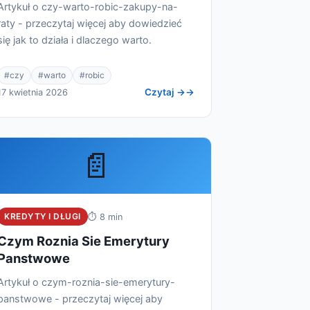
Artykuł o czy-warto-robic-zakupy-na-
raty - przeczytaj więcej aby dowiedzieć
się jak to działa i dlaczego warto.
#czy
#warto
#robic
Czytaj →
17 kwietnia 2026
📄
KREDYTY I DŁUGI
⏱ 8 min
Czym Roznia Sie Emerytury
Panstwowe
Artykuł o czym-roznia-sie-emerytury-
panstwowe - przeczytaj więcej aby