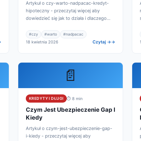
Artykuł o czy-warto-nadpacac-kredyt-
hipoteczny - przeczytaj więcej aby
dowiedzieć się jak to działa i dlaczego
warto.
#czy
#warto
#nadpacac
Czytaj →
18 kwietnia 2026
📄
KREDYTY I DŁUGI
⏱ 8 min
Czym Jest Ubezpieczenie Gap I
Kiedy
-
Artykuł o czym-jest-ubezpieczenie-gap-
i-kiedy - przeczytaj więcej aby