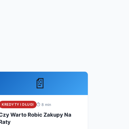
📄
KREDYTY I DŁUGI
⏱ 8 min
Czy Warto Robic Zakupy Na
Raty