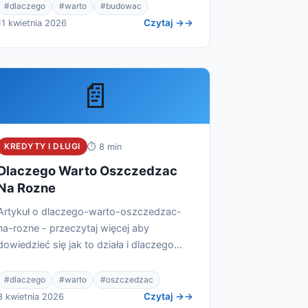
#dlaczego
#warto
#budowac
Czytaj →
11 kwietnia 2026
📄
KREDYTY I DŁUGI
⏱ 8 min
Dlaczego Warto Oszczedzac
Na Rozne
Artykuł o dlaczego-warto-oszczedzac-
na-rozne - przeczytaj więcej aby
dowiedzieć się jak to działa i dlaczego
warto.
#dlaczego
#warto
#oszczedzac
Czytaj →
8 kwietnia 2026