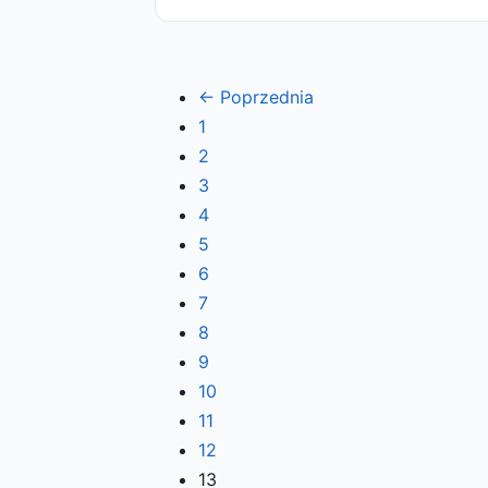
← Poprzednia
1
2
3
4
5
6
7
8
9
10
11
12
13