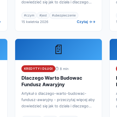
dowiedzieć się jak to działa i dlaczego
warto.
#czym
#jest
#ubezpieczenie
Czytaj →
15 kwietnia 2026
📄
KREDYTY I DŁUGI
⏱ 8 min
Dlaczego Warto Budowac
Fundusz Awaryjny
Artykuł o dlaczego-warto-budowac-
fundusz-awaryjny - przeczytaj więcej aby
dowiedzieć się jak to działa i dlaczego
warto.