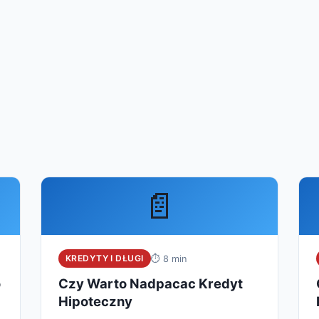
📄
KREDYTY I DŁUGI
⏱ 8 min
o
Czy Warto Nadpacac Kredyt
Hipoteczny