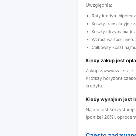
Uwzględnia:
Raty kredytu hipotec
Koszty transakcyjne z
Koszty utrzymania (c
Wzrost wartości nieru
Całkowity koszt najmu
Kiedy zakup jest opł
Zakup zazwyczaj staje 
Krótszy horyzont czaso
kredytu.
Kiedy wynajem jest 
Najem jest korzystniejs
(poniżej 20%), oprocen
Często zadawane