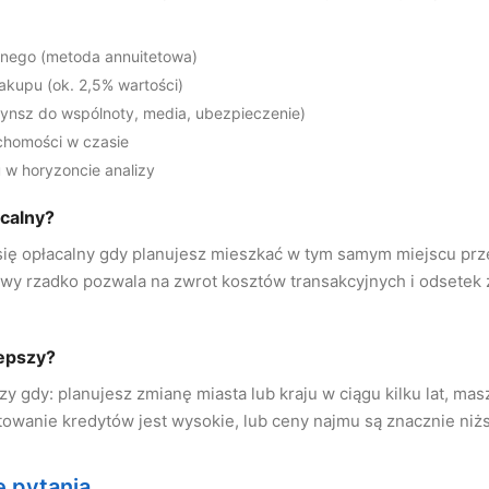
znego (metoda annuitetowa)
akupu (ok. 2,5% wartości)
zynsz do wspólnoty, media, ubezpieczenie)
chomości w czasie
 w horyzoncie analizy
acalny?
się opłacalny gdy planujesz mieszkać w tym samym miejscu prze
wy rzadko pozwala na zwrot kosztów transakcyjnych i odsetek 
lepszy?
zy gdy: planujesz zmianę miasta lub kraju w ciągu kilku lat, mas
towanie kredytów jest wysokie, lub ceny najmu są znacznie niżs
 pytania