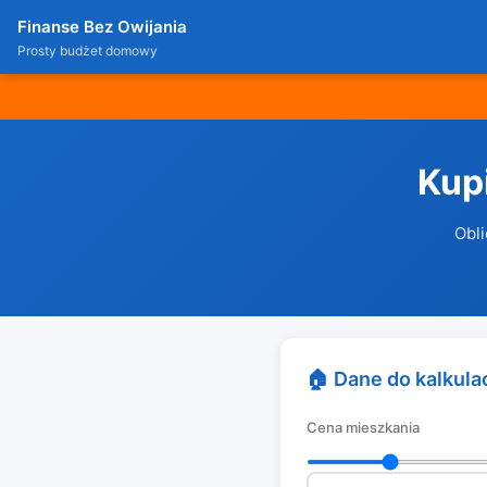
Finanse Bez Owijania
Prosty budżet domowy
Kup
Obli
🏠 Dane do kalkulac
Cena mieszkania