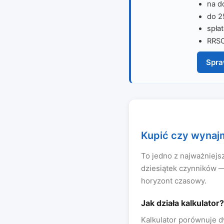
na d
do 2
spłat
RRSO
Spr
Kupić czy wynaj
To jedno z najważniejs
dziesiątek czynników —
horyzont czasowy.
Jak działa kalkulator?
Kalkulator porównuje d