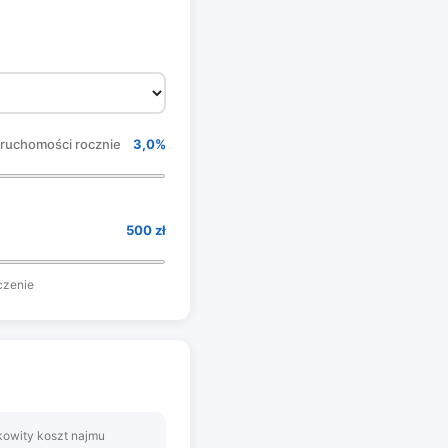
eruchomości
rocznie
3,0%
500 zł
czenie
kowity koszt najmu