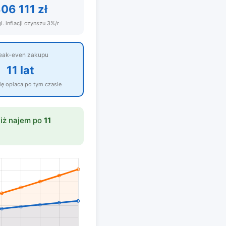
06 111 zł
l. inflacji czynszu 3%/r
eak-even zakupu
11 lat
ię opłaca po tym czasie
niż najem po
11