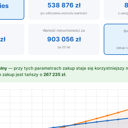
538 876 zł
8
ies
po odliczeniu wzrostu wartości
z uwzg
Wartość nieruchomości za
Br
zł
903 056 zł
za 20 lat
zakup s
alny
— przy tych parametrach zakup staje się korzystniejszy 
h zakup jest tańszy o
267 235 zł
.