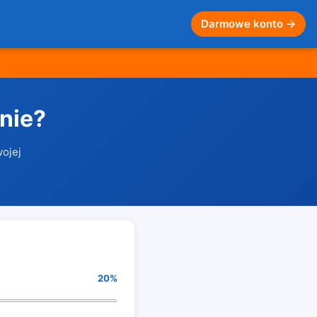
Darmowe konto →
nie?
wojej
20%