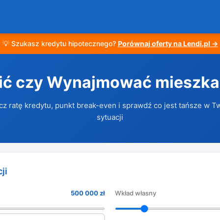
💡 Szukasz kredytu hipotecznego?
Porównaj oferty na Lendi.pl →
ić czy Wynajmować mieszka
cz ratę kredytu, punkt break-even i sprawdź co jest tańsze w T
sytuacji
ji
500 000 zł
Wkład własny