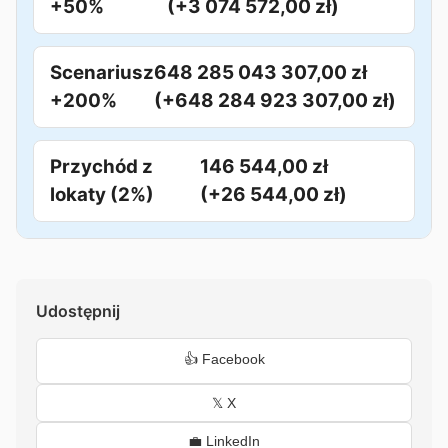
+50%
(+3 074 572,00 zł)
Scenariusz
648 285 043 307,00 zł
+200%
(+648 284 923 307,00 zł)
Przychód z
146 544,00 zł
lokaty (2%)
(+26 544,00 zł)
Udostępnij
👍 Facebook
𝕏 X
💼 LinkedIn