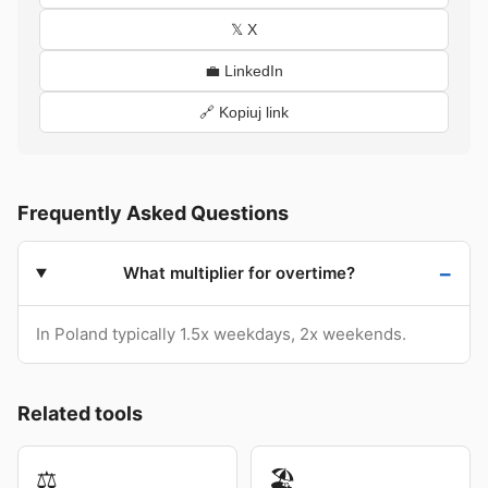
𝕏 X
💼 LinkedIn
🔗 Kopiuj link
Frequently Asked Questions
What multiplier for overtime?
In Poland typically 1.5x weekdays, 2x weekends.
Related tools
⚖️
🏖️