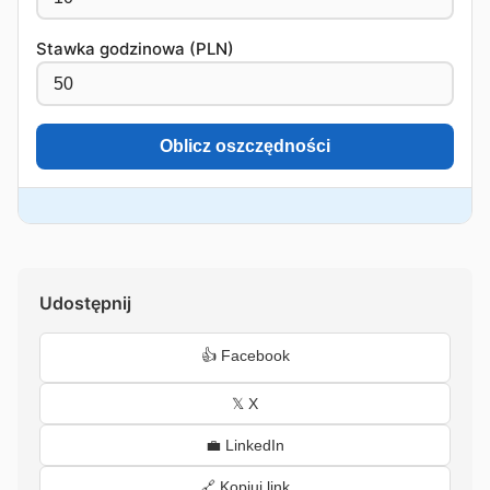
Stawka godzinowa (PLN)
Oblicz oszczędności
Udostępnij
👍 Facebook
𝕏 X
💼 LinkedIn
🔗 Kopiuj link