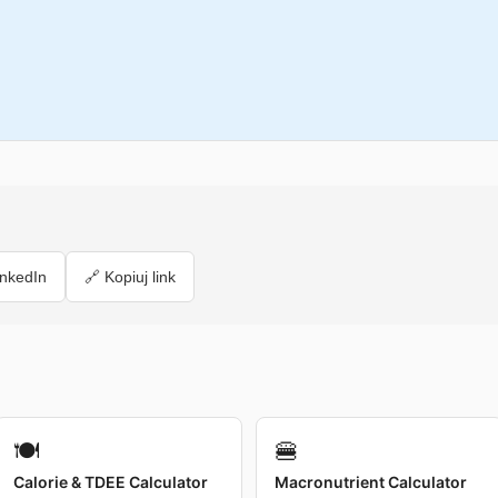
inkedIn
🔗 Kopiuj link
🍽️
🍔
Calorie & TDEE Calculator
Macronutrient Calculator