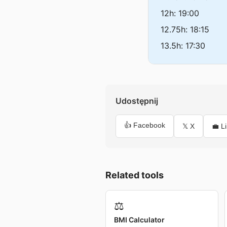
12h: 19:00
12.75h: 18:15
13.5h: 17:30
Udostępnij
👍 Facebook
𝕏 X
💼 L
Related tools
⚖️
BMI Calculator