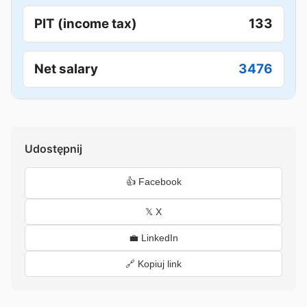
PIT (income tax)
133
Net salary
3476
Udostępnij
👍 Facebook
𝕏 X
💼 LinkedIn
🔗 Kopiuj link