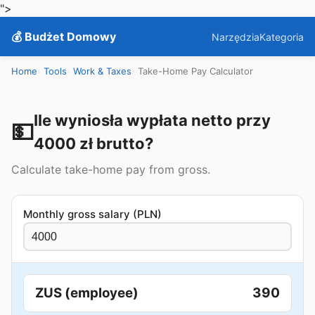
">
💰 Budżet Domowy
Narzędzia
Kategoria
Home
Tools
Work & Taxes
Take-Home Pay Calculator
Ile wyniosła wypłata netto przy
💵
4000 zł brutto?
Calculate take-home pay from gross.
Monthly gross salary (PLN)
ZUS (employee)
390