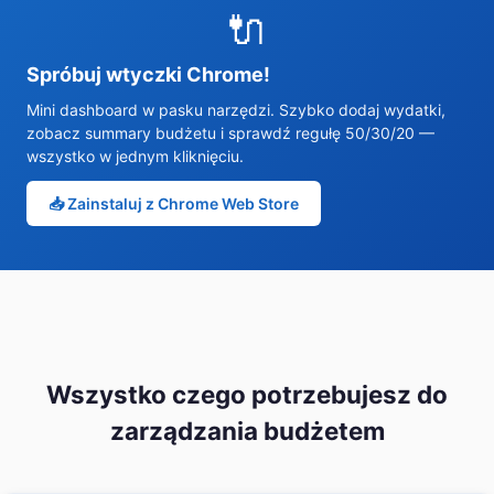
🔌
Spróbuj wtyczki Chrome!
Mini dashboard w pasku narzędzi. Szybko dodaj wydatki,
zobacz summary budżetu i sprawdź regułę 50/30/20 —
wszystko w jednym kliknięciu.
📥 Zainstaluj z Chrome Web Store
Wszystko czego potrzebujesz do
zarządzania budżetem