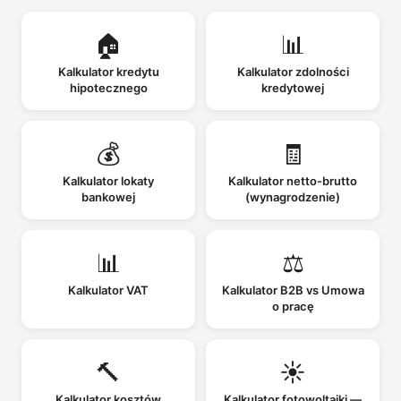
🏠
📊
Kalkulator kredytu
Kalkulator zdolności
hipotecznego
kredytowej
💰
🧾
Kalkulator lokaty
Kalkulator netto-brutto
bankowej
(wynagrodzenie)
📊
⚖️
Kalkulator VAT
Kalkulator B2B vs Umowa
o pracę
🔨
☀️
Kalkulator kosztów
Kalkulator fotowoltaiki —