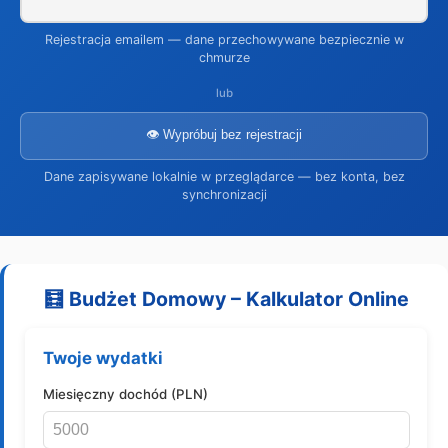
Rejestracja emailem — dane przechowywane bezpiecznie w
chmurze
lub
👁️ Wypróbuj bez rejestracji
Dane zapisywane lokalnie w przeglądarce — bez konta, bez
synchronizacji
🧮 Budżet Domowy – Kalkulator Online
Twoje wydatki
Miesięczny dochód (PLN)