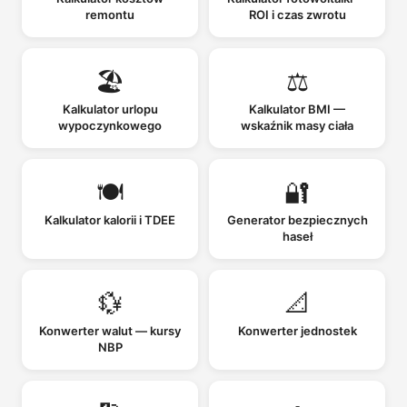
remontu
ROI i czas zwrotu
🏖️
⚖️
Kalkulator urlopu
Kalkulator BMI —
wypoczynkowego
wskaźnik masy ciała
🍽️
🔐
Kalkulator kalorii i TDEE
Generator bezpiecznych
haseł
💱
📐
Konwerter walut — kursy
Konwerter jednostek
NBP