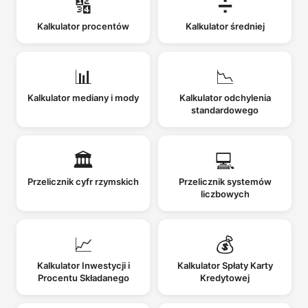
🔢
➗
Kalkulator procentów
Kalkulator średniej
📊
📉
Kalkulator mediany i mody
Kalkulator odchylenia
standardowego
🏛️
💻
Przelicznik cyfr rzymskich
Przelicznik systemów
liczbowych
📈
💰
Kalkulator Inwestycji i
Kalkulator Spłaty Karty
Procentu Składanego
Kredytowej