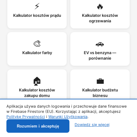
⚡
🔥
Kalkulator kosztów prądu
Kalkulator kosztów
ogrzewania
🎨
🚗
Kalkulator farby
EV vs benzyna —
porównanie
🏠
💼
Kalkulator kosztów
Kalkulator budżetu
zakupu domu
biznesu
Aplikacja używa danych logowania i przechowuje dane finansowe
w Firebase Firestore (EU). Korzystając z aplikacji, akceptujesz
📦
💵
Politykę Prywatności
i
Warunki Użytkowania
.
Dowiedz się więcej
Rozumiem i akceptuję
Kalkulator COGS
Kalkulator Cash Flow