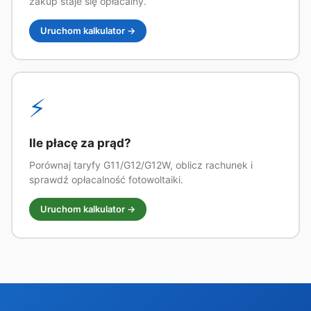
zakup staje się opłacalny.
Uruchom kalkulator →
⚡
Ile płacę za prąd?
Porównaj taryfy G11/G12/G12W, oblicz rachunek i
sprawdź opłacalność fotowoltaiki.
Uruchom kalkulator →