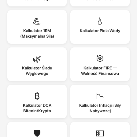
💪
💧
Kalkulator 1RM
Kalkulator Picia Wody
(Maksymalna Siła)
🌿
🎯
Kalkulator Śladu
Kalkulator FIRE —
Węglowego
Wolność Finansowa
₿
📉
Kalkulator DCA
Kalkulator Inflacji i Siły
Bitcoin/Krypto
Nabywczej
🛡️
💵