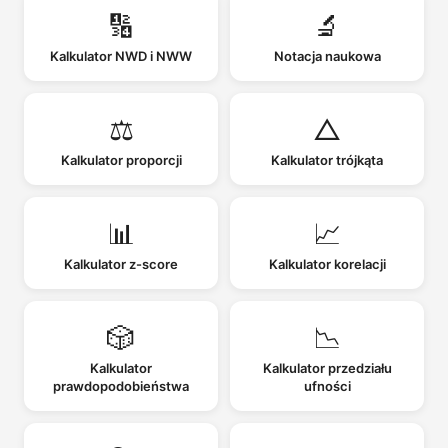
🔢
🔬
Kalkulator NWD i NWW
Notacja naukowa
⚖️
△
Kalkulator proporcji
Kalkulator trójkąta
📊
📈
Kalkulator z-score
Kalkulator korelacji
🎲
📉
Kalkulator
Kalkulator przedziału
prawdopodobieństwa
ufności